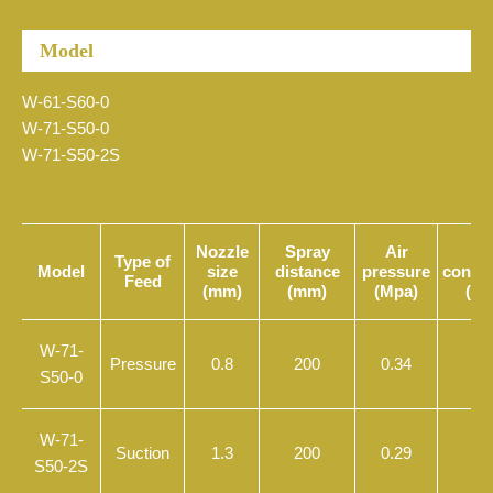
Model
W-61-S60-0
W-71-S50-0
W-71-S50-2S
Nozzle
Spray
Air
A
Type of
Model
size
distance
pressure
consu
Feed
(mm)
(mm)
(Mpa)
(L/
W-71-
Pressure
0.8
200
0.34
2
S50-0
W-71-
Suction
1.3
200
0.29
8
S50-2S