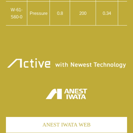
W-61-
Pressure
0.8
200
0.34
2
S60-0
ANEST IWATA WEB