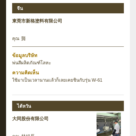
จีน
東莞市新格塗料有限公司
龔
ข้อมูลบริษัท
พ่นสีผลิตภัณฑ์โลหะ
ความคิดเห็น
ใช้มาเป็นเวลานานแล้วก็เลยเคยชินกับรุ่น W-61
ไต้หวัน
大同股份有限公司